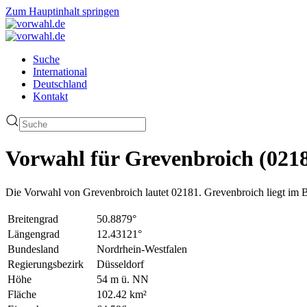
Zum Hauptinhalt springen
Suche
International
Deutschland
Kontakt
Vorwahl für Grevenbroich (021
Die Vorwahl von Grevenbroich lautet 02181. Grevenbroich liegt im 
Breitengrad
50.8879°
Längengrad
12.43121°
Bundesland
Nordrhein-Westfalen
Regierungsbezirk
Düsseldorf
Höhe
54 m ü. NN
Fläche
102.42 km²