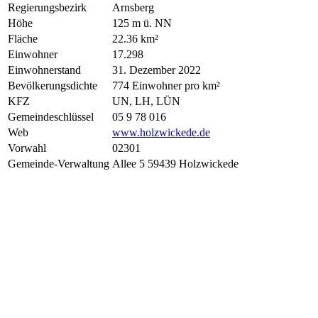
Regierungsbezirk
Arnsberg
Höhe
125 m ü. NN
Fläche
22.36 km²
Einwohner
17.298
Einwohnerstand
31. Dezember 2022
Bevölkerungsdichte
774 Einwohner pro km²
KFZ
UN, LH, LÜN
Gemeindeschlüssel
05 9 78 016
Web
www.holzwickede.de
Vorwahl
02301
Gemeinde-Verwaltung
Allee 5 59439 Holzwickede