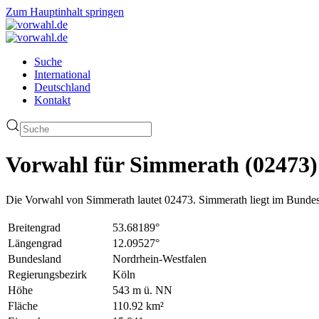
Zum Hauptinhalt springen
Suche
International
Deutschland
Kontakt
Vorwahl für Simmerath (02473)
Die Vorwahl von Simmerath lautet 02473. Simmerath liegt im Bundes
Breitengrad
53.68189°
Längengrad
12.09527°
Bundesland
Nordrhein-Westfalen
Regierungsbezirk
Köln
Höhe
543 m ü. NN
Fläche
110.92 km²