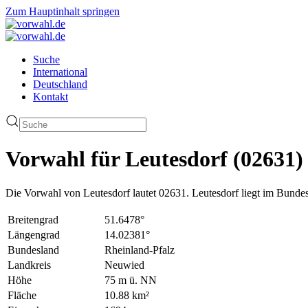
Zum Hauptinhalt springen
Suche
International
Deutschland
Kontakt
Vorwahl für Leutesdorf (02631)
Die Vorwahl von Leutesdorf lautet 02631. Leutesdorf liegt im Bunde
Breitengrad
51.6478°
Längengrad
14.02381°
Bundesland
Rheinland-Pfalz
Landkreis
Neuwied
Höhe
75 m ü. NN
Fläche
10.88 km²