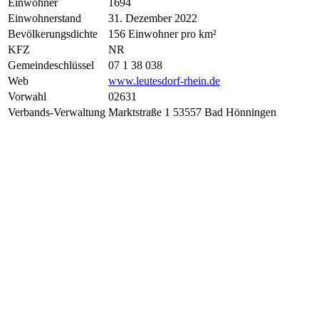
Einwohner
1694
Einwohnerstand
31. Dezember 2022
Bevölkerungsdichte
156 Einwohner pro km²
KFZ
NR
Gemeindeschlüssel
07 1 38 038
Web
www.leutesdorf-rhein.de
Vorwahl
02631
Verbands-Verwaltung
Marktstraße 1 53557 Bad Hönningen