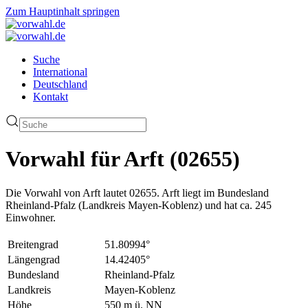
Zum Hauptinhalt springen
Suche
International
Deutschland
Kontakt
Vorwahl für Arft (02655)
Die Vorwahl von Arft lautet 02655. Arft liegt im Bundesland
Rheinland-Pfalz (Landkreis Mayen-Koblenz) und hat ca. 245
Einwohner.
Breitengrad
51.80994°
Längengrad
14.42405°
Bundesland
Rheinland-Pfalz
Landkreis
Mayen-Koblenz
Höhe
550 m ü. NN