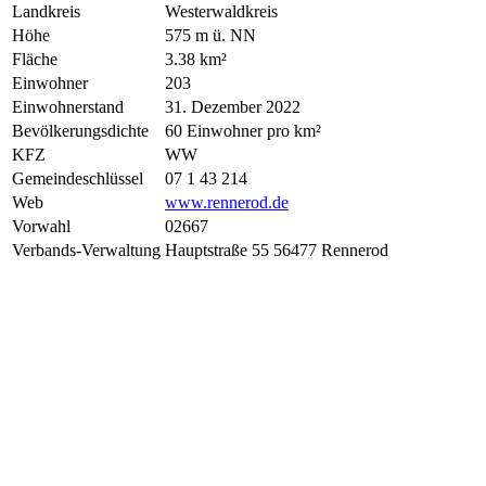
Landkreis
Westerwaldkreis
Höhe
575 m ü. NN
Fläche
3.38 km²
Einwohner
203
Einwohnerstand
31. Dezember 2022
Bevölkerungsdichte
60 Einwohner pro km²
KFZ
WW
Gemeindeschlüssel
07 1 43 214
Web
www.rennerod.de
Vorwahl
02667
Verbands-Verwaltung
Hauptstraße 55 56477 Rennerod