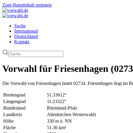
Zum Hauptinhalt springen
Suche
International
Deutschland
Kontakt
Vorwahl für Friesenhagen (0273
Die Vorwahl von Friesenhagen lautet 02734. Friesenhagen liegt im B
Breitengrad
51.33612°
Längengrad
11.23322°
Bundesland
Rheinland-Pfalz
Landkreis
Altenkirchen Westerwald)
Höhe
330 m ü. NN
Fläche
51.36 km²