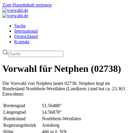
Zum Hauptinhalt springen
Suche
International
Deutschland
Kontakt
Vorwahl für Netphen (02738)
Die Vorwahl von Netphen lautet 02738. Netphen liegt im
Bundesland Nordrhein-Westfalen (Landkreis ) und hat ca. 23.363
Einwohner.
Breitengrad
51.56488°
Längengrad
14.56878°
Bundesland
Nordrhein-Westfalen
Regierungsbezirk
Arnsberg
Höhe
466 m ü. NN