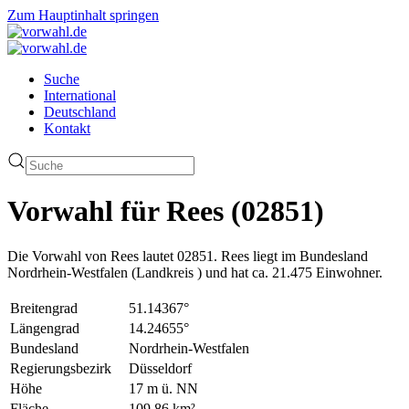
Zum Hauptinhalt springen
Suche
International
Deutschland
Kontakt
Vorwahl für Rees (02851)
Die Vorwahl von Rees lautet 02851. Rees liegt im Bundesland
Nordrhein-Westfalen (Landkreis ) und hat ca. 21.475 Einwohner.
Breitengrad
51.14367°
Längengrad
14.24655°
Bundesland
Nordrhein-Westfalen
Regierungsbezirk
Düsseldorf
Höhe
17 m ü. NN
Fläche
109.86 km²