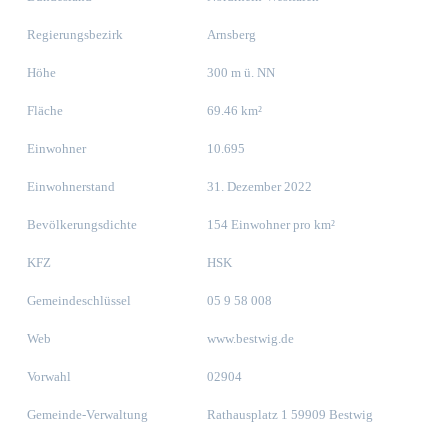
Regierungsbezirk
Arnsberg
Höhe
300 m ü. NN
Fläche
69.46 km²
Einwohner
10.695
Einwohnerstand
31. Dezember 2022
Bevölkerungsdichte
154 Einwohner pro km²
KFZ
HSK
Gemeindeschlüssel
05 9 58 008
Web
www.bestwig.de
Vorwahl
02904
Gemeinde-Verwaltung
Rathausplatz 1 59909 Bestwig