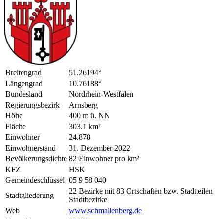
Breitengrad
51.26194°
Längengrad
10.76188°
Bundesland
Nordrhein-Westfalen
Regierungsbezirk
Arnsberg
Höhe
400 m ü. NN
Fläche
303.1 km²
Einwohner
24.878
Einwohnerstand
31. Dezember 2022
Bevölkerungsdichte
82 Einwohner pro km²
KFZ
HSK
Gemeindeschlüssel
05 9 58 040
22 Bezirke mit 83 Ortschaften bzw. Stadtteilen
Stadtgliederung
Stadtbezirke
Web
www.schmallenberg.de