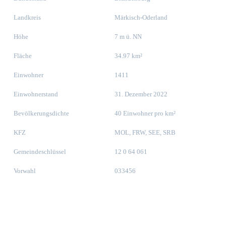
Landkreis
Märkisch-Oderland
Höhe
7 m ü. NN
Fläche
34.97 km²
Einwohner
1411
Einwohnerstand
31. Dezember 2022
Bevölkerungsdichte
40 Einwohner pro km²
KFZ
MOL, FRW, SEE, SRB
Gemeindeschlüssel
12 0 64 061
Vorwahl
033456