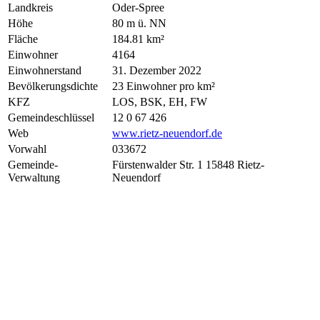
Landkreis
Oder-Spree
Höhe
80 m ü. NN
Fläche
184.81 km²
Einwohner
4164
Einwohnerstand
31. Dezember 2022
Bevölkerungsdichte
23 Einwohner pro km²
KFZ
LOS, BSK, EH, FW
Gemeindeschlüssel
12 0 67 426
Web
www.rietz-neuendorf.de
Vorwahl
033672
Gemeinde-
Fürstenwalder Str. 1 15848 Rietz-
Verwaltung
Neuendorf