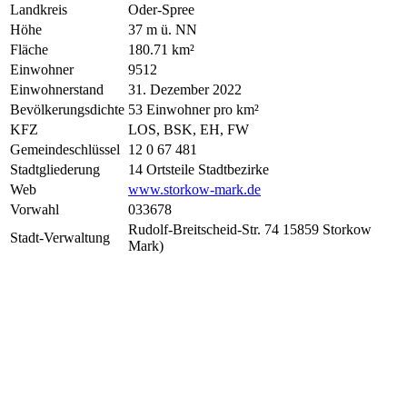
Landkreis
Oder-Spree
Höhe
37 m ü. NN
Fläche
180.71 km²
Einwohner
9512
Einwohnerstand
31. Dezember 2022
Bevölkerungsdichte
53 Einwohner pro km²
KFZ
LOS, BSK, EH, FW
Gemeindeschlüssel
12 0 67 481
Stadtgliederung
14 Ortsteile Stadtbezirke
Web
www.storkow-mark.de
Vorwahl
033678
Rudolf-Breitscheid-Str. 74 15859 Storkow
Stadt-Verwaltung
Mark)