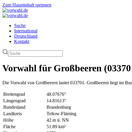
Zum Hauptinhalt springen
Suche
International
Deutschland
Kontakt
Vorwahl für Großbeeren (03370
Die Vorwahl von Großbeeren lautet 033701. Großbeeren liegt im Bu
Breitengrad
48.07676°
Längengrad
14.81613°
Bundesland
Brandenburg
Landkreis
Teltow-Fläming
Höhe
42 m ü. NN
Fläche
51.89 km²