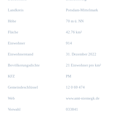
Landkreis
Potsdam-Mittelmark
Höhe
70 m ü. NN
Fläche
42.76 km²
Einwohner
914
Einwohnerstand
31. Dezember 2022
Bevölkerungsdichte
21 Einwohner pro km²
KFZ
PM
Gemeindeschlüssel
12 0 69 474
Web
www.amt-niemegk.de
Vorwahl
033841