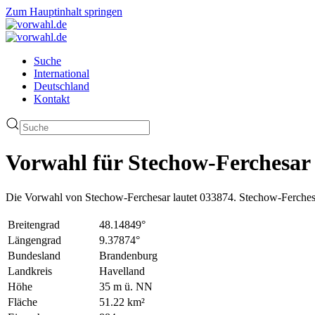
Zum Hauptinhalt springen
Suche
International
Deutschland
Kontakt
Vorwahl für Stechow-Ferchesar
Die Vorwahl von Stechow-Ferchesar lautet 033874. Stechow-Ferchesa
Breitengrad
48.14849°
Längengrad
9.37874°
Bundesland
Brandenburg
Landkreis
Havelland
Höhe
35 m ü. NN
Fläche
51.22 km²