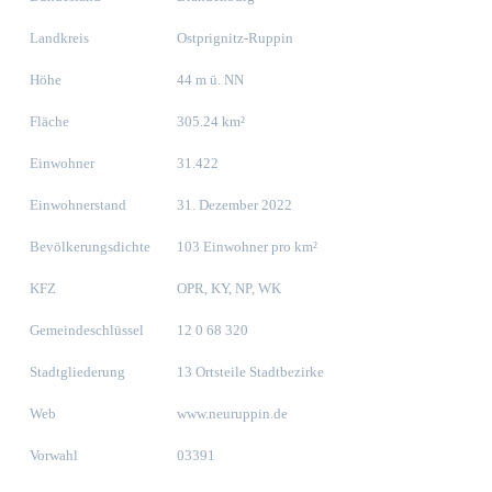
Landkreis
Ostprignitz-Ruppin
Höhe
44 m ü. NN
Fläche
305.24 km²
Einwohner
31.422
Einwohnerstand
31. Dezember 2022
Bevölkerungsdichte
103 Einwohner pro km²
KFZ
OPR, KY, NP, WK
Gemeindeschlüssel
12 0 68 320
Stadtgliederung
13 Ortsteile Stadtbezirke
Web
www.neuruppin.de
Vorwahl
03391