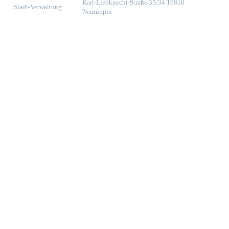
Karl-Liebknecht-Straße 33/34 16816
Stadt-Verwaltung
Neuruppin