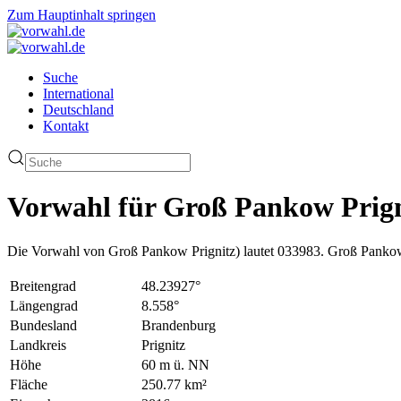
Zum Hauptinhalt springen
Suche
International
Deutschland
Kontakt
Vorwahl für Groß Pankow Prign
Die Vorwahl von Groß Pankow Prignitz) lautet 033983. Groß Pankow 
Breitengrad
48.23927°
Längengrad
8.558°
Bundesland
Brandenburg
Landkreis
Prignitz
Höhe
60 m ü. NN
Fläche
250.77 km²