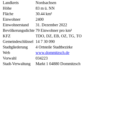
Landkreis
Nordsachsen
Höhe
83 m ü. NN
Fläche
30.44 km²
Einwohner
2400
Einwohnerstand
31. Dezember 2022
Bevölkerungsdichte
79 Einwohner pro km²
KFZ
TDO, DZ, EB, OZ, TG, TO
Gemeindeschlüssel
14 7 30 090
Stadtgliederung
4 Ortsteile Stadtbezirke
Web
www.dommitzsch.de
Vorwahl
034223
Stadt-Verwaltung
Markt 1 04880 Dommitzsch