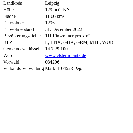
Landkreis
Leipzig
Höhe
129 m ü. NN
Fläche
11.66 km²
Einwohner
1296
Einwohnerstand
31. Dezember 2022
Bevölkerungsdichte
111 Einwohner pro km²
KFZ
L, BNA, GHA, GRM, MTL, WUR
Gemeindeschlüssel
14 7 29 100
Web
www.elstertrebnitz.de
Vorwahl
034296
Verbands-Verwaltung
Markt 1 04523 Pegau