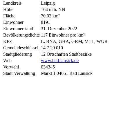
Landkreis
Leipzig
Höhe
164 m ü. NN
Fläche
70.02 km²
Einwohner
8191
Einwohnerstand
31. Dezember 2022
Bevölkerungsdichte
117 Einwohner pro km²
KFZ
L, BNA, GHA, GRM, MTL, WUR
Gemeindeschlüssel
14 7 29 010
Stadtgliederung
12 Ortschaften Stadtbezirke
Web
www.bad-lausick.de
Vorwahl
034345
Stadt-Verwaltung
Markt 1 04651 Bad Lausick