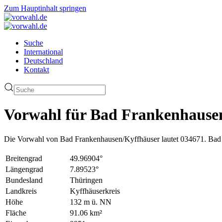
Zum Hauptinhalt springen
Suche
International
Deutschland
Kontakt
Vorwahl für Bad Frankenhausen
Die Vorwahl von Bad Frankenhausen/Kyffhäuser lautet 034671. Bad 
Breitengrad
49.96904°
Längengrad
7.89523°
Bundesland
Thüringen
Landkreis
Kyffhäuserkreis
Höhe
132 m ü. NN
Fläche
91.06 km²