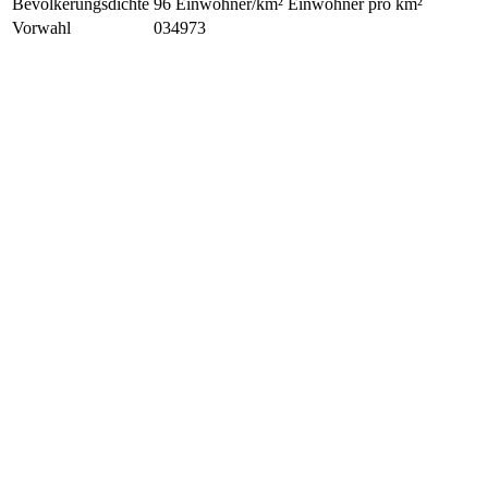
Bevölkerungsdichte
96 Einwohner/km² Einwohner pro km²
Vorwahl
034973