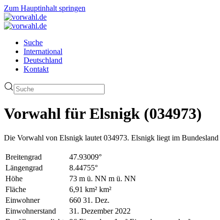
Zum Hauptinhalt springen
Suche
International
Deutschland
Kontakt
Vorwahl für Elsnigk (034973)
Die Vorwahl von Elsnigk lautet 034973. Elsnigk liegt im Bundesland 
Breitengrad
47.93009°
Längengrad
8.44755°
Höhe
73 m ü. NN m ü. NN
Fläche
6,91 km² km²
Einwohner
660 31. Dez.
Einwohnerstand
31. Dezember 2022