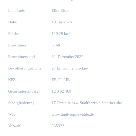
Landkreis
Elbe-Elster
Höhe
101 m ü. NN
Fläche
119.29 km²
Einwohner
3169
Einwohnerstand
31. Dezember 2022
Bevölkerungsdichte
27 Einwohner pro km²
KFZ
EE, FI, LIB
Gemeindeschlüssel
12 0 62 469
Stadtgliederung
17 Ortsteile bzw. Stadtbezirke Stadtbezirke
Web
www.stadt-sonnewalde.de
Vorwahl
035323