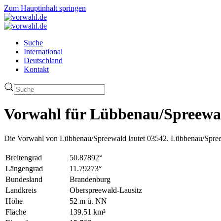
Zum Hauptinhalt springen
Suche
International
Deutschland
Kontakt
Vorwahl für Lübbenau/Spreewa
Die Vorwahl von Lübbenau/Spreewald lautet 03542. Lübbenau/Spreew
Breitengrad
50.87892°
Längengrad
11.79273°
Bundesland
Brandenburg
Landkreis
Oberspreewald-Lausitz
Höhe
52 m ü. NN
Fläche
139.51 km²