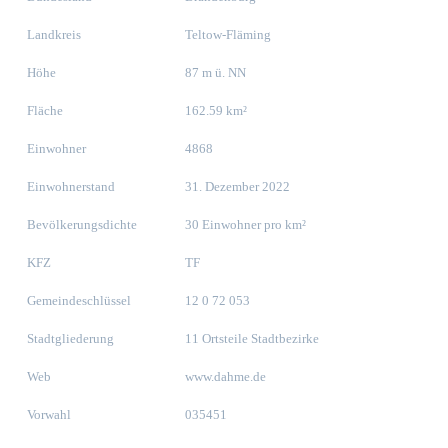
Landkreis
Teltow-Fläming
Höhe
87 m ü. NN
Fläche
162.59 km²
Einwohner
4868
Einwohnerstand
31. Dezember 2022
Bevölkerungsdichte
30 Einwohner pro km²
KFZ
TF
Gemeindeschlüssel
12 0 72 053
Stadtgliederung
11 Ortsteile Stadtbezirke
Web
www.dahme.de
Vorwahl
035451