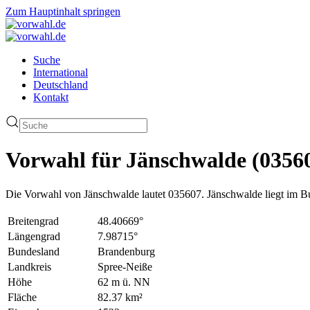
Zum Hauptinhalt springen
Suche
International
Deutschland
Kontakt
Vorwahl für Jänschwalde (0356
Die Vorwahl von Jänschwalde lautet 035607. Jänschwalde liegt im B
Breitengrad
48.40669°
Längengrad
7.98715°
Bundesland
Brandenburg
Landkreis
Spree-Neiße
Höhe
62 m ü. NN
Fläche
82.37 km²