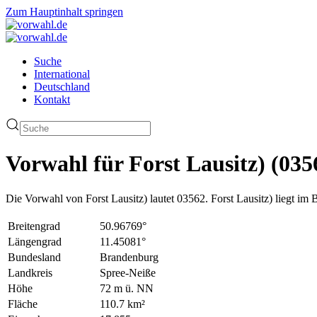
Zum Hauptinhalt springen
Suche
International
Deutschland
Kontakt
Vorwahl für Forst Lausitz) (035
Die Vorwahl von Forst Lausitz) lautet 03562. Forst Lausitz) liegt i
Breitengrad
50.96769°
Längengrad
11.45081°
Bundesland
Brandenburg
Landkreis
Spree-Neiße
Höhe
72 m ü. NN
Fläche
110.7 km²