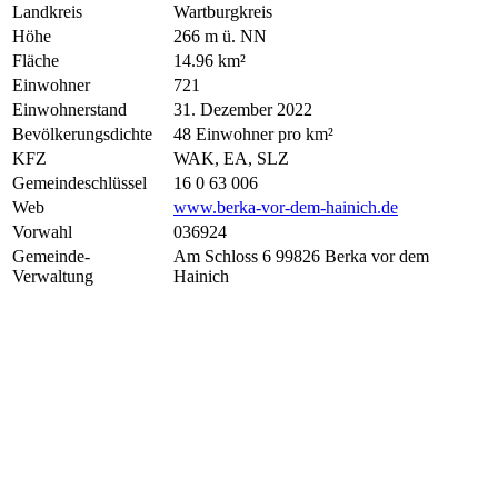
Landkreis
Wartburgkreis
Höhe
266 m ü. NN
Fläche
14.96 km²
Einwohner
721
Einwohnerstand
31. Dezember 2022
Bevölkerungsdichte
48 Einwohner pro km²
KFZ
WAK, EA, SLZ
Gemeindeschlüssel
16 0 63 006
Web
www.berka-vor-dem-hainich.de
Vorwahl
036924
Gemeinde-
Am Schloss 6 99826 Berka vor dem
Verwaltung
Hainich