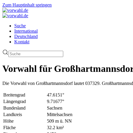
Zum Hauptinhalt springen
Suche
International
Deutschland
Kontakt
Vorwahl für Großhartmannsdor
Die Vorwahl von Großhartmannsdorf lautet 037329. Großhartmannsdor
Breitengrad
47.6151°
Längengrad
9.71677°
Bundesland
Sachsen
Landkreis
Mittelsachsen
Höhe
509 m ü. NN
Fläche
32.2 km²