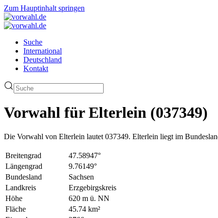
Zum Hauptinhalt springen
Suche
International
Deutschland
Kontakt
Vorwahl für Elterlein (037349)
Die Vorwahl von Elterlein lautet 037349. Elterlein liegt im Bundesl
Breitengrad
47.58947°
Längengrad
9.76149°
Bundesland
Sachsen
Landkreis
Erzgebirgskreis
Höhe
620 m ü. NN
Fläche
45.74 km²