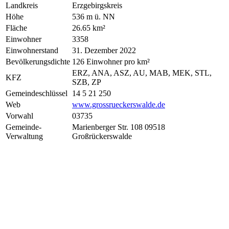
Landkreis
Erzgebirgskreis
Höhe
536 m ü. NN
Fläche
26.65 km²
Einwohner
3358
Einwohnerstand
31. Dezember 2022
Bevölkerungsdichte
126 Einwohner pro km²
ERZ, ANA, ASZ, AU, MAB, MEK, STL,
KFZ
SZB, ZP
Gemeindeschlüssel
14 5 21 250
Web
www.grossrueckerswalde.de
Vorwahl
03735
Gemeinde-
Marienberger Str. 108 09518
Verwaltung
Großrückerswalde