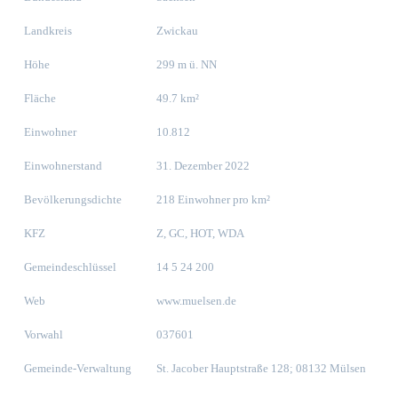
Landkreis
Zwickau
Höhe
299 m ü. NN
Fläche
49.7 km²
Einwohner
10.812
Einwohnerstand
31. Dezember 2022
Bevölkerungsdichte
218 Einwohner pro km²
KFZ
Z, GC, HOT, WDA
Gemeindeschlüssel
14 5 24 200
Web
www.muelsen.de
Vorwahl
037601
Gemeinde-Verwaltung
St. Jacober Hauptstraße 128; 08132 Mülsen