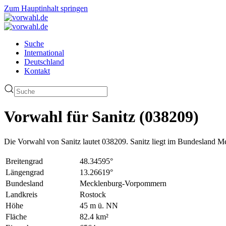
Zum Hauptinhalt springen
Suche
International
Deutschland
Kontakt
Vorwahl für Sanitz (038209)
Die Vorwahl von Sanitz lautet 038209. Sanitz liegt im Bundesland
Breitengrad
48.34595°
Längengrad
13.26619°
Bundesland
Mecklenburg-Vorpommern
Landkreis
Rostock
Höhe
45 m ü. NN
Fläche
82.4 km²