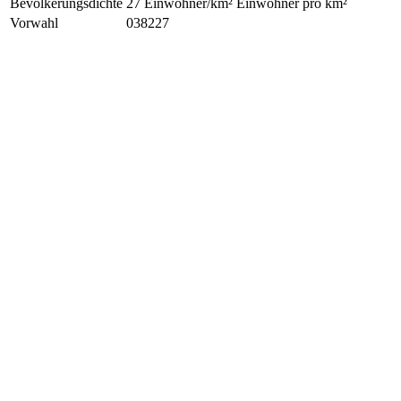
Bevölkerungsdichte
27 Einwohner/km² Einwohner pro km²
Vorwahl
038227