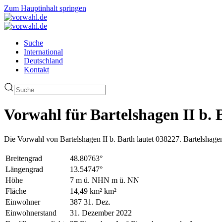
Zum Hauptinhalt springen
Suche
International
Deutschland
Kontakt
Vorwahl für Bartelshagen II b. 
Die Vorwahl von Bartelshagen II b. Barth lautet 038227. Bartelshagen
Breitengrad
48.80763°
Längengrad
13.54747°
Höhe
7 m ü. NHN m ü. NN
Fläche
14,49 km² km²
Einwohner
387 31. Dez.
Einwohnerstand
31. Dezember 2022