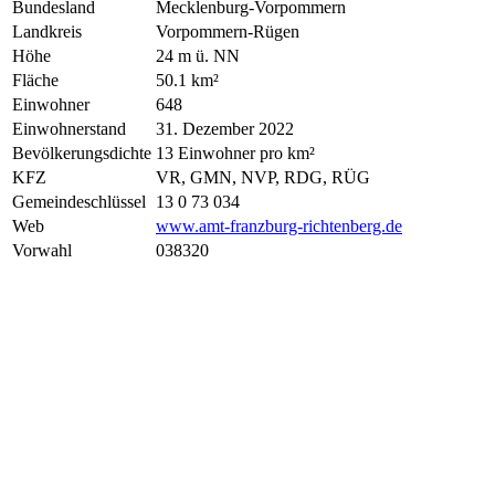
Bundesland
Mecklenburg-Vorpommern
Landkreis
Vorpommern-Rügen
Höhe
24 m ü. NN
Fläche
50.1 km²
Einwohner
648
Einwohnerstand
31. Dezember 2022
Bevölkerungsdichte
13 Einwohner pro km²
KFZ
VR, GMN, NVP, RDG, RÜG
Gemeindeschlüssel
13 0 73 034
Web
www.amt-franzburg-richtenberg.de
Vorwahl
038320