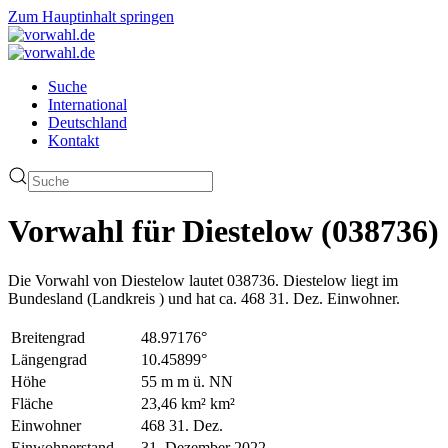
Zum Hauptinhalt springen
Suche
International
Deutschland
Kontakt
Vorwahl für Diestelow (038736)
Die Vorwahl von Diestelow lautet 038736. Diestelow liegt im
Bundesland (Landkreis ) und hat ca. 468 31. Dez. Einwohner.
Breitengrad
48.97176°
Längengrad
10.45899°
Höhe
55 m m ü. NN
Fläche
23,46 km² km²
Einwohner
468 31. Dez.
Einwohnerstand
31. Dezember 2022