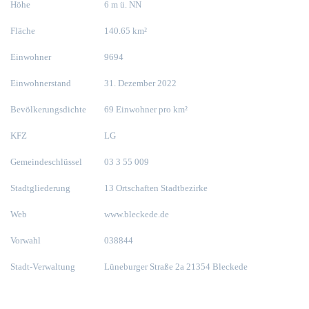
Höhe
6 m ü. NN
Fläche
140.65 km²
Einwohner
9694
Einwohnerstand
31. Dezember 2022
Bevölkerungsdichte
69 Einwohner pro km²
KFZ
LG
Gemeindeschlüssel
03 3 55 009
Stadtgliederung
13 Ortschaften Stadtbezirke
Web
www.bleckede.de
Vorwahl
038844
Stadt-Verwaltung
Lüneburger Straße 2a 21354 Bleckede