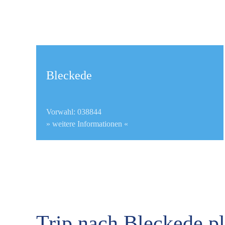
Bleckede
Vorwahl: 038844
» weitere Informationen «
Trip nach Bleckede p