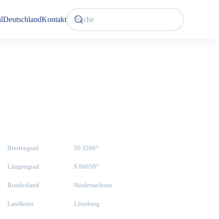
l
Deutschland
Kontakt
Breitengrad
50.3206°
Längengrad
9.86059°
Bundesland
Niedersachsen
Landkreis
Lüneburg