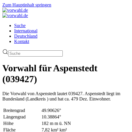
Zum Hauptinhalt springen
Suche
International
Deutschland
Kontakt
Vorwahl für Aspenstedt
(039427)
Die Vorwahl von Aspenstedt lautet 039427. Aspenstedt liegt im
Bundesland (Landkreis ) und hat ca. 479 Dez. Einwohner.
Breitengrad
49.90626°
Längengrad
10.38864°
Höhe
182 m m ü. NN
Fläche
7,82 km² km²