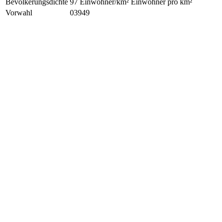
Bevölkerungsdichte
97 Einwohner/km² Einwohner pro km²
Vorwahl
03949