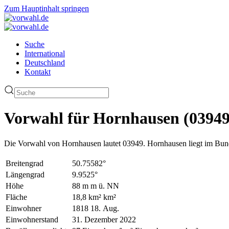
Zum Hauptinhalt springen
Suche
International
Deutschland
Kontakt
Vorwahl für Hornhausen (03949
Die Vorwahl von Hornhausen lautet 03949. Hornhausen liegt im Bund
Breitengrad
50.75582°
Längengrad
9.9525°
Höhe
88 m m ü. NN
Fläche
18,8 km² km²
Einwohner
1818 18. Aug.
Einwohnerstand
31. Dezember 2022