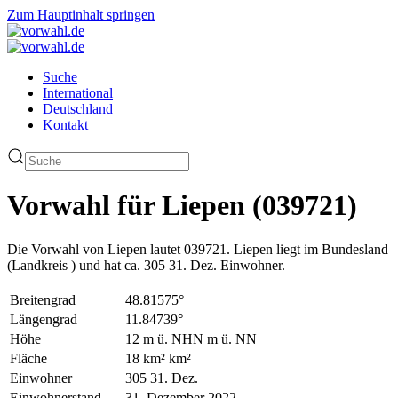
Zum Hauptinhalt springen
Suche
International
Deutschland
Kontakt
Vorwahl für Liepen (039721)
Die Vorwahl von Liepen lautet 039721. Liepen liegt im Bundesland
(Landkreis ) und hat ca. 305 31. Dez. Einwohner.
Breitengrad
48.81575°
Längengrad
11.84739°
Höhe
12 m ü. NHN m ü. NN
Fläche
18 km² km²
Einwohner
305 31. Dez.
Einwohnerstand
31. Dezember 2022