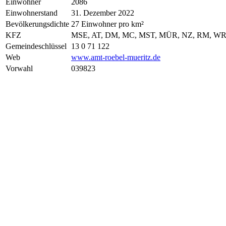
Einwohner
2086
Einwohnerstand
31. Dezember 2022
Bevölkerungsdichte
27 Einwohner pro km²
KFZ
MSE, AT, DM, MC, MST, MÜR, NZ, RM, W
Gemeindeschlüssel
13 0 71 122
Web
www.amt-roebel-mueritz.de
Vorwahl
039823