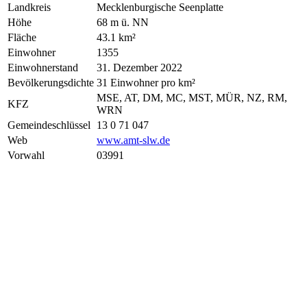
Landkreis
Mecklenburgische Seenplatte
Höhe
68 m ü. NN
Fläche
43.1 km²
Einwohner
1355
Einwohnerstand
31. Dezember 2022
Bevölkerungsdichte
31 Einwohner pro km²
MSE, AT, DM, MC, MST, MÜR, NZ, RM,
KFZ
WRN
Gemeindeschlüssel
13 0 71 047
Web
www.amt-slw.de
Vorwahl
03991