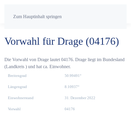
Zum Hauptinhalt springen
Vorwahl für Drage (04176)
Die Vorwahl von Drage lautet 04176. Drage liegt im Bundesland
(Landkreis ) und hat ca. Einwohner.
Breitengrad
50.99491°
Längengrad
8.10937°
Einwohnerstand
31. Dezember 2022
Vorwahl
04176