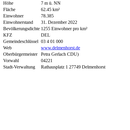
Höhe
7 m ü. NN
Fläche
62.45 km²
Einwohner
78.385
Einwohnerstand
31. Dezember 2022
Bevölkerungsdichte
1255 Einwohner pro km²
KFZ
DEL
Gemeindeschlüssel
03 4 01 000
Web
www.delmenhorst.de
Oberbürgermeister
Petra Gerlach CDU)
Vorwahl
04221
Stadt-Verwaltung
Rathausplatz 1 27749 Delmenhorst