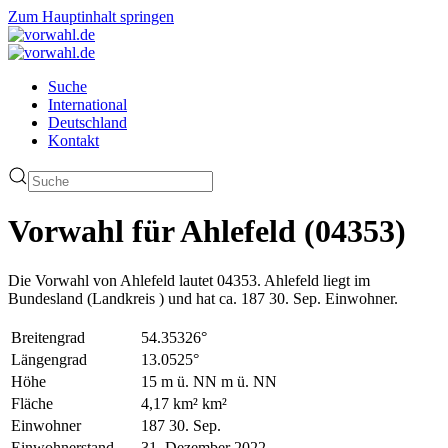
Zum Hauptinhalt springen
Suche
International
Deutschland
Kontakt
Vorwahl für Ahlefeld (04353)
Die Vorwahl von Ahlefeld lautet 04353. Ahlefeld liegt im
Bundesland (Landkreis ) und hat ca. 187 30. Sep. Einwohner.
Breitengrad
54.35326°
Längengrad
13.0525°
Höhe
15 m ü. NN m ü. NN
Fläche
4,17 km² km²
Einwohner
187 30. Sep.
Einwohnerstand
31. Dezember 2022