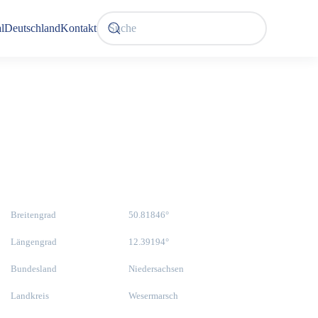
l
Deutschland
Kontakt
Breitengrad
50.81846°
Längengrad
12.39194°
Bundesland
Niedersachsen
Landkreis
Wesermarsch