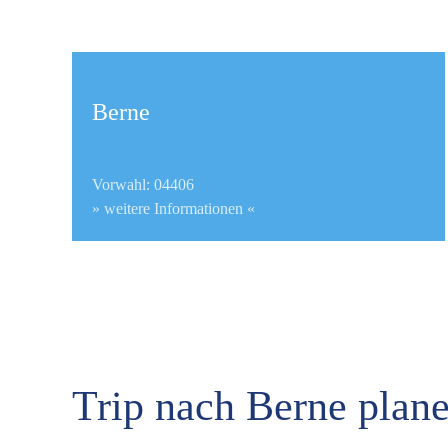
Berne
Vorwahl: 04406
» weitere Informationen «
Trip nach Berne plan