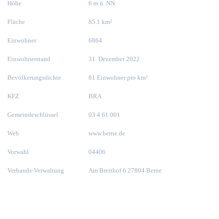
Höhe
6 m ü. NN
Fläche
85.1 km²
Einwohner
6864
Einwohnerstand
31. Dezember 2022
Bevölkerungsdichte
81 Einwohner pro km²
KFZ
BRA
Gemeindeschlüssel
03 4 61 001
Web
www.berne.de
Vorwahl
04406
Verbands-Verwaltung
Am Breithof 6 27804 Berne