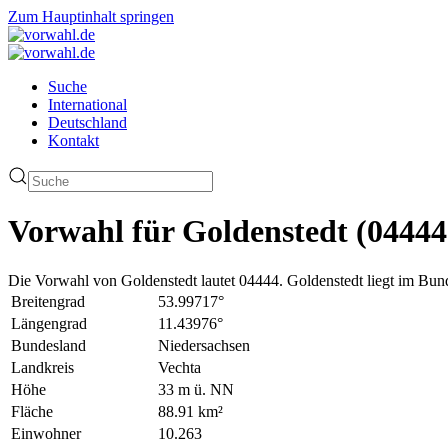
Zum Hauptinhalt springen
Suche
International
Deutschland
Kontakt
Vorwahl für Goldenstedt (04444
Die Vorwahl von Goldenstedt lautet 04444. Goldenstedt liegt im Bun
Breitengrad
53.99717°
Längengrad
11.43976°
Bundesland
Niedersachsen
Landkreis
Vechta
Höhe
33 m ü. NN
Fläche
88.91 km²
Einwohner
10.263