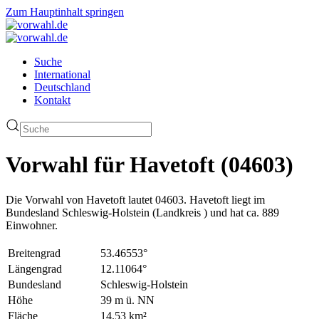
Zum Hauptinhalt springen
Suche
International
Deutschland
Kontakt
Vorwahl für Havetoft (04603)
Die Vorwahl von Havetoft lautet 04603. Havetoft liegt im
Bundesland Schleswig-Holstein (Landkreis ) und hat ca. 889
Einwohner.
Breitengrad
53.46553°
Längengrad
12.11064°
Bundesland
Schleswig-Holstein
Höhe
39 m ü. NN
Fläche
14.53 km²